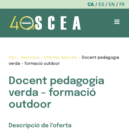
CA
ES
EN
FR
Skip
to
content
Inici
>
Recursos
>
Ofertes laborals
>
Docent pedagogia
verda – formació outdoor
Docent pedagogia
verda – formació
outdoor
Descripció de l’oferta