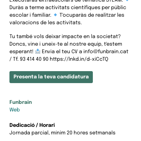
Executaràs extraescolars de temàtica STEAM.
Duràs a terme activitats científiques per públic
escolar i familiar.
T'ocuparàs de realitzar les
valoracions de les activitats.
Tu també vols deixar impacte en la societat?
Doncs, vine i uneix-te al nostre equip, t'estem
esperant!
Envia el teu CV a info@funbrain.cat
/ Tf. 93 414 40 90 https://lnkd.in/d-xiCcTQ
Presenta la teva candidatura
Funbrain
Web
Dedicació / Horari
Jornada parcial, mínim 20 hores setmanals