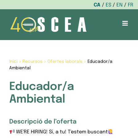
CA
ES
EN
FR
Skip
to
content
Inici
>
Recursos
>
Ofertes laborals
>
Educador/a
Ambiental
Educador/a
Ambiental
Descripció de l’oferta
WE'RE HIRING! Si, a tu! T'estem buscant