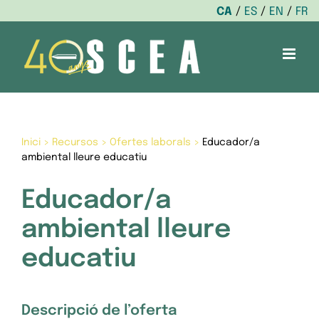
CA
ES
EN
FR
Skip
to
content
Inici
>
Recursos
>
Ofertes laborals
>
Educador/a
ambiental lleure educatiu
Educador/a
ambiental lleure
educatiu
Descripció de l’oferta