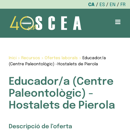
CA
ES
EN
FR
Skip
to
content
Inici
>
Recursos
>
Ofertes laborals
>
Educador/a
(Centre Paleontològic) -Hostalets de Pierola
Educador/a (Centre
Paleontològic) -
Hostalets de Pierola
Descripció de l’oferta