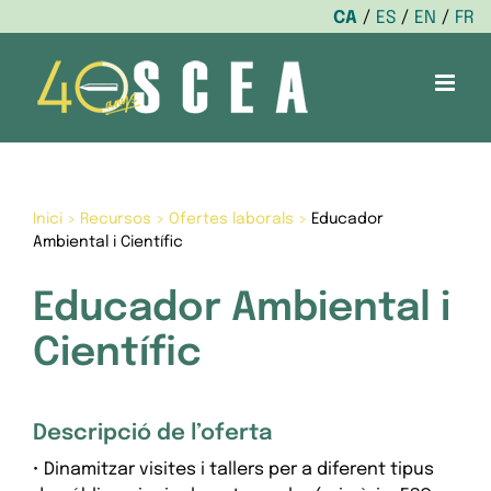
CA
ES
EN
FR
Skip
to
content
Inici
>
Recursos
>
Ofertes laborals
>
Educador
Ambiental i Científic
Educador Ambiental i
Científic
Descripció de l’oferta
• Dinamitzar visites i tallers per a diferent tipus