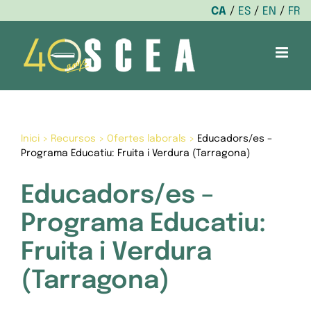
CA
ES
EN
FR
Skip
to
content
Inici
>
Recursos
>
Ofertes laborals
>
Educadors/es –
Programa Educatiu: Fruita i Verdura (Tarragona)
Educadors/es –
Programa Educatiu:
Fruita i Verdura
(Tarragona)