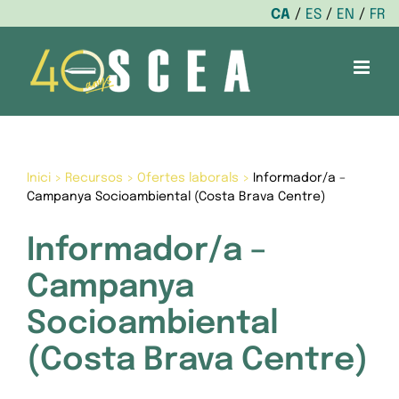
CA
ES
EN
FR
Skip
to
content
Inici
>
Recursos
>
Ofertes laborals
>
Informador/a –
Campanya Socioambiental (Costa Brava Centre)
Informador/a –
Campanya
Socioambiental
(Costa Brava Centre)