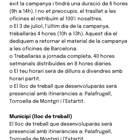
èxit la campanya i tindrà una duració de 6 hores
(9h a 14h). I no et preocupis, el trasllat a les
oficines el retribuïm al 100% nosaltres.
o El 3 de juliol, l’últim dia de la campanya,
treballaràs 4 hores (10h a 13h). Aquest dia el
dediquem a retornar el material de la campanya
a les oficines de Barcelona.
o Treballaràs a jornada completa, 40 hores
setmanals distribuïdes en 8 hores diàries.
o El teu horari serà de dilluns a divendres amb
horari partit.
o El lloc de treball que desenvoluparàs serà
presencial amb itineràncies a: Palafrugell,
Torroella de Montgrí i l’Estartit.
Municipi (lloc de treball)
El lloc de treball que desenvoluparàs serà
presencial amb itineràncies a: Palafrugell,
Torroella de Montgrí i l’Estartit.