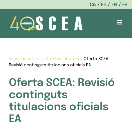
CA
ES
EN
FR
Skip
to
content
Inici
>
Recursos
>
Ofertes laborals
>
Oferta SCEA:
Revisió continguts titulacions oficials EA
Oferta SCEA: Revisió
continguts
titulacions oficials
EA