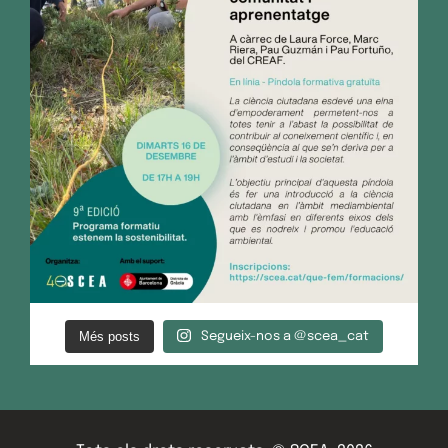
Més posts
Segueix-nos a @scea_cat