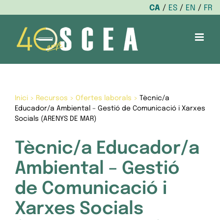
CA
ES
EN
FR
Skip
to
content
Inici
>
Recursos
>
Ofertes laborals
>
Tècnic/a
Educador/a Ambiental – Gestió de Comunicació i Xarxes
Socials (ARENYS DE MAR)
Tècnic/a Educador/a
Ambiental – Gestió
de Comunicació i
Xarxes Socials