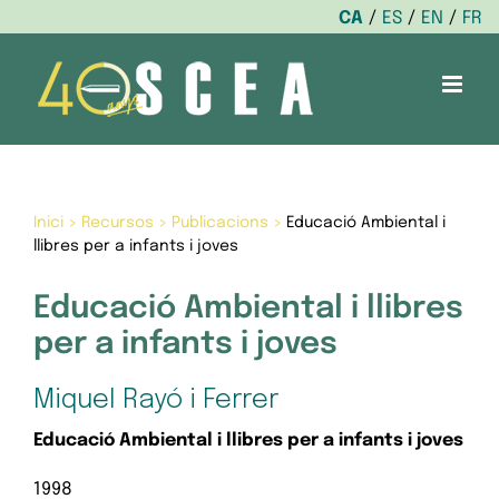
CA
ES
EN
FR
Skip
to
content
Inici
>
Recursos
>
Publicacions
>
Educació Ambiental i
llibres per a infants i joves
Educació Ambiental i llibres
per a infants i joves
Miquel Rayó i Ferrer
Educació Ambiental i llibres per a infants i joves
1998