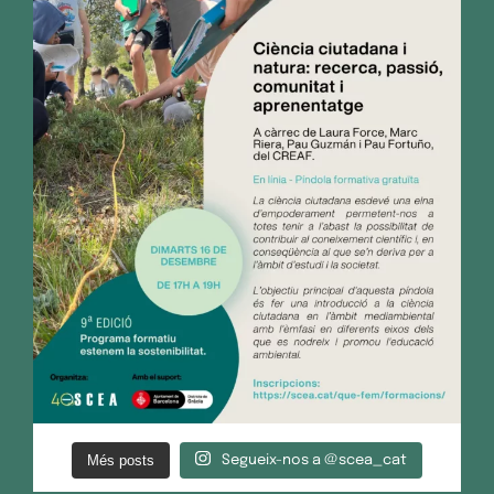
Més posts
Segueix-nos a @scea_cat