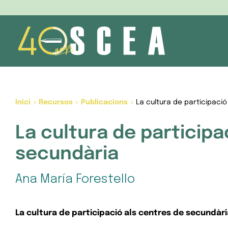
Skip
to
content
Inici
>
Recursos
>
Publicacions
>
La cultura de participaci
La cultura de participa
secundària
Ana María Forestello
La cultura de participació als centres de secundàri