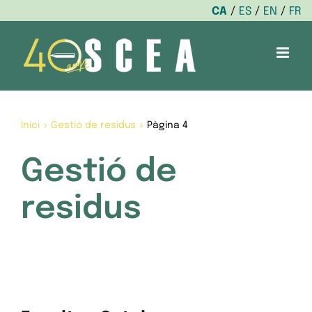
CA
ES
EN
FR
Skip
to
content
Inici
>
Gestió de residus
>
Pàgina 4
Gestió de
residus