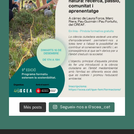
Més posts
Segueix-nos a @scea_cat