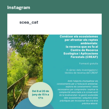
Instagram
scea_cat