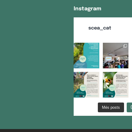
Instagram
scea_cat
Més posts