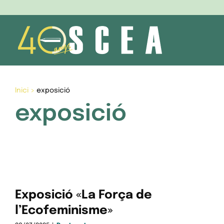
Skip
to
content
Inici
>
exposició
exposició
Exposició «La Força de
l’Ecofeminisme»