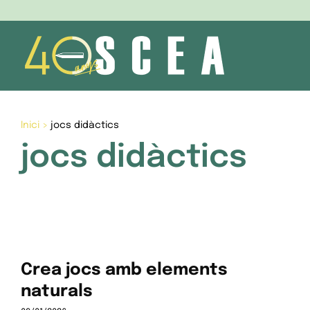
Skip
to
content
Inici
>
jocs didàctics
jocs didàctics
Crea jocs amb elements
naturals