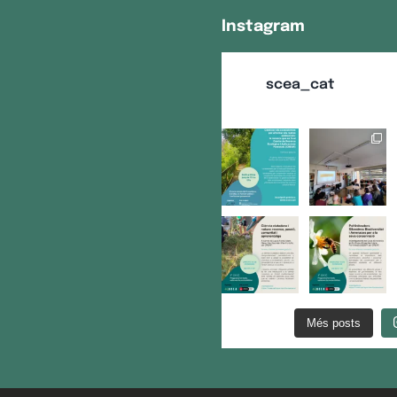
Instagram
scea_cat
Més posts