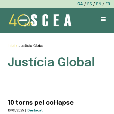
CA
ES
EN
FR
Skip
to
content
Inici
>
Justícia Global
Justícia Global
10 torns pel col·lapse
10/01/2025
|
Destacat