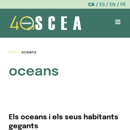
CA
ES
EN
FR
Skip
to
content
Inici
>
oceans
oceans
Els oceans i els seus habitants
gegants