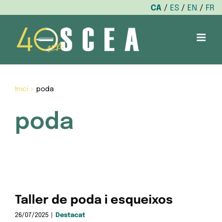
CA
ES
EN
FR
Skip
to
content
Inici
>
poda
poda
Taller de poda i esqueixos
26/07/2025
|
Destacat