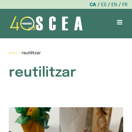
CA
ES
EN
FR
Skip
to
content
Inici
>
reutilitzar
reutilitzar