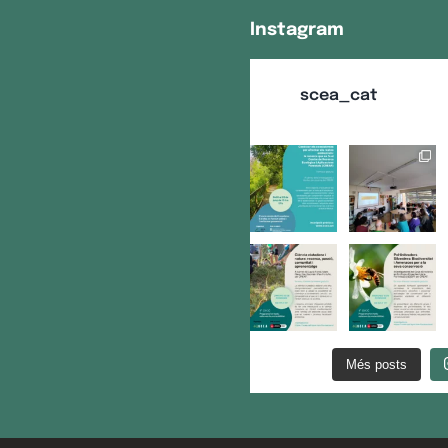
Instagram
scea_cat
Més posts