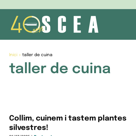
Skip
to
content
Inici
>
taller de cuina
taller de cuina
Collim, cuinem i tastem plantes
silvestres!