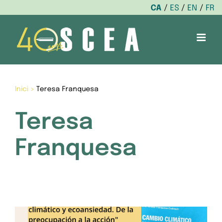
CA
ES
EN
FR
Skip
to
content
Inici
>
Teresa Franquesa
Teresa
Franquesa