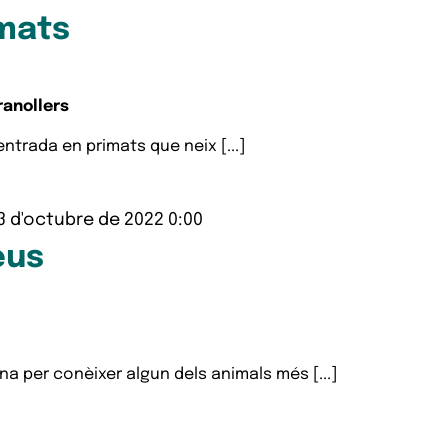
imats
ranollers
centrada en primats que neix [...]
3 d'octubre de 2022 0:00
eus
a per conèixer algun dels animals més [...]