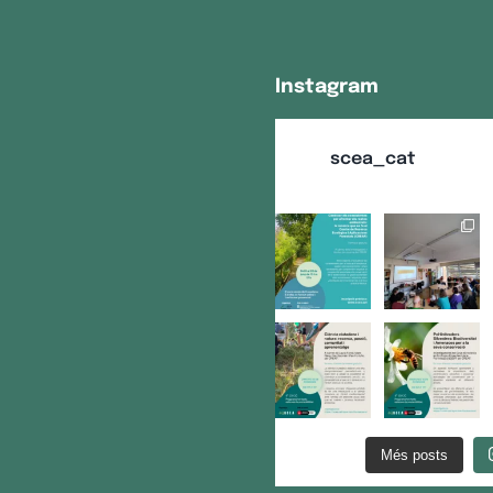
Instagram
scea_cat
Més posts