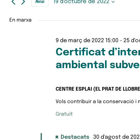
19 d'octubre de 2022
clau.
Avui
i
d'octubre
Selecciona
Cerqueu
una
Esdeveniments
data.
cerca
de
En marxa
per
paraula
2022
d'Esdeveniments
clau.
9 de març de 2022 15:00
-
25 d'o
Certificat d’int
ambiental subve
CENTRE ESPLAI (EL PRAT DE LLOBR
Vols contribuir a la conservació i 
Gratuït
Destacats
30 d'agost de 202