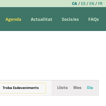
CA
ES
EN
FR
Agenda
Actualitat
Socis/es
FAQs
Navegació
Llista
Mes
Dia
Troba Esdeveniments
de
visualitza