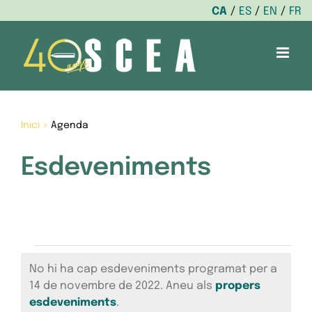
CA
ES
EN
FR
Skip
to
content
Inici
>
Agenda
Esdeveniments
Esdeveniments
No hi ha cap esdeveniments programat per a
del
14 de novembre de 2022. Aneu als
propers
Avís
esdeveniments
.