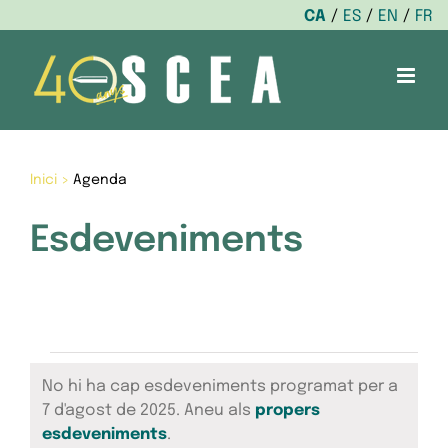
CA
ES
EN
FR
Skip
to
content
Inici
>
Agenda
Esdeveniments
Esdeveniments
No hi ha cap esdeveniments programat per a
del
7 d'agost de 2025. Aneu als
propers
Avís
esdeveniments
.