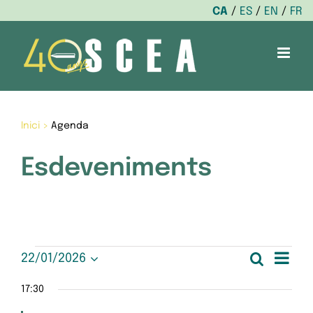
CA
ES
EN
FR
Skip
to
content
Inici
>
Agenda
Esdeveniments
Esdeveniments
Nav
Cerca
22/01/2026
Nave
Dia
Selecciona
de
del
una
17:30
visua
data.
vis