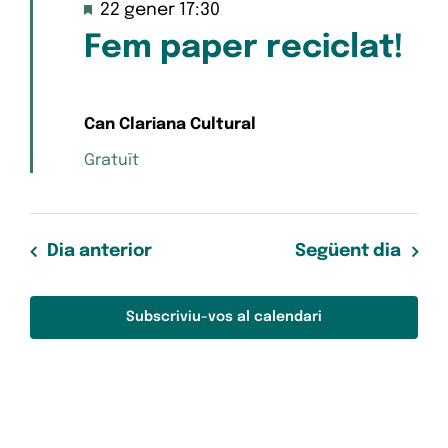
22
Destacats
22 gener 17:30
Esd
i
de
Fem paper reciclat!
cerc
gener
d'Es
de
Can Clariana Cultural
2026
Gratuït
Dia anterior
Següent dia
Subscriviu-vos al calendari