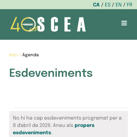
CA
ES
EN
FR
Skip
to
content
Inici
>
Agenda
Esdeveniments
Esdeveniments
No hi ha cap esdeveniments programat per a
del
8 d'abril de 2026. Aneu als
propers
Avís
esdeveniments
.