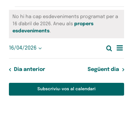
Esdeveniments
No hi ha cap esdeveniments programat per a
del
16 d'abril de 2026. Aneu als
propers
Avís
esdeveniments
.
16
Nav
Cerca
16/04/2026
d'abril
Nave
Dia
Selecciona
de
una
de
visua
data.
vis
Dia anterior
Següent dia
2026
Esd
i
Subscriviu-vos al calendari
cerc
d'Es