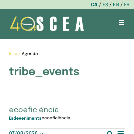
CA
ES
EN
FR
Skip
to
content
Inici
>
Agenda
tribe_events
ecoeficiència
ecoeficiència
Esdeveniments
Nav
Cerca
07/08/2026