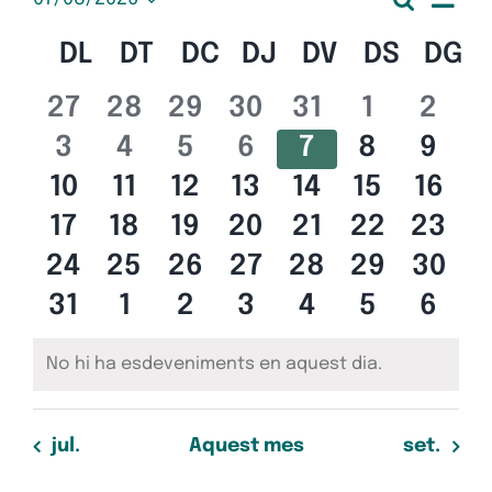
Esdeveniments
Nave
Mes
Selecciona
de
una
Calendari
DL
DILLUNS
DT
DIMARTS
DC
DIMECRES
DJ
DIJOUS
DV
DIVENDRES
DS
DISSA
DG
D
visua
data.
vis
de
Esd
0
0
0
0
0
0
0
27
28
29
30
31
1
2
i
esdeveniments
esdeveniments
esdeveniments
esdeveniments
esdevenimen
esdeven
esde
0
0
0
0
0
0
0
Esdeveniments
3
4
5
6
7
8
9
cerc
esdeveniments
esdeveniments
esdeveniments
esdeveniments
esdevenimen
esdeven
esde
0
0
0
0
0
0
0
10
11
12
13
14
15
16
d'Es
esdeveniments
esdeveniments
esdeveniments
esdeveniments
esdevenimen
esdeveni
esde
0
0
0
0
0
0
0
17
18
19
20
21
22
23
esdeveniments
esdeveniments
esdeveniments
esdeveniments
esdevenimen
esdeveni
esde
0
0
0
0
0
0
0
24
25
26
27
28
29
30
esdeveniments
esdeveniments
esdeveniments
esdeveniments
esdevenimen
esdeveni
esde
0
0
0
0
0
0
0
31
1
2
3
4
5
6
esdeveniments
esdeveniments
esdeveniments
esdeveniments
esdevenimen
esdeven
esde
No hi ha esdeveniments en aquest dia.
Avís
jul.
Aquest mes
set.