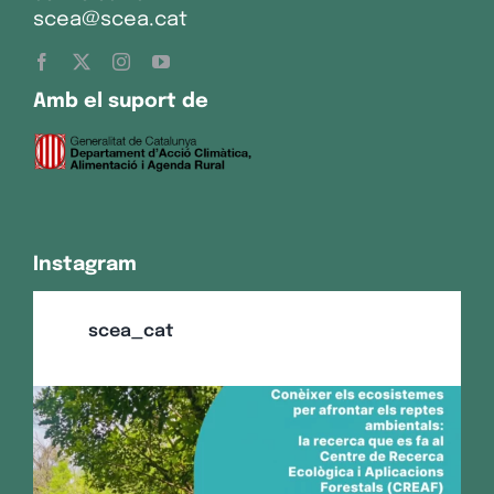
scea@scea.cat
Amb el suport de
Instagram
scea_cat