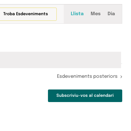
Navegació
Llista
Mes
Dia
Troba Esdeveniments
de
visualitza
Esdeveni
Esdeveniments
posteriors
Subscriviu-vos al calendari