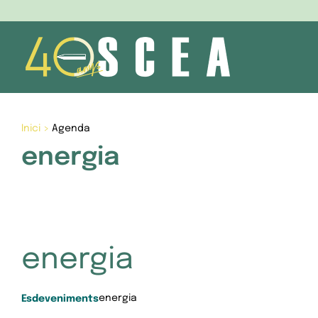
Skip
to
content
Inici
>
Agenda
energia
energia
energia
Esdeveniments