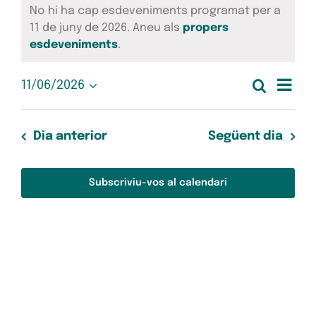
Esdeveniments
No hi ha cap esdeveniments programat per a
del
11 de juny de 2026. Aneu als
propers
Avís
esdeveniments
.
11
Nav
Cerca
11/06/2026
de
Nave
Dia
Selecciona
de
una
juny
visua
data.
vis
Dia anterior
Següent dia
de
Esd
i
2026
Subscriviu-vos al calendari
cerc
d'Es