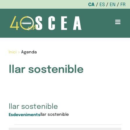
CA
ES
EN
FR
Skip
to
content
Inici
>
Agenda
llar sostenible
llar sostenible
llar sostenible
Esdeveniments