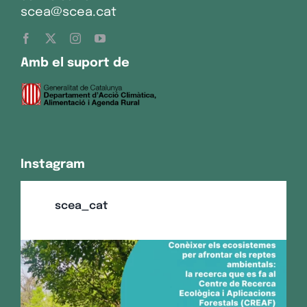
scea@scea.cat
Amb el suport de
Instagram
scea_cat