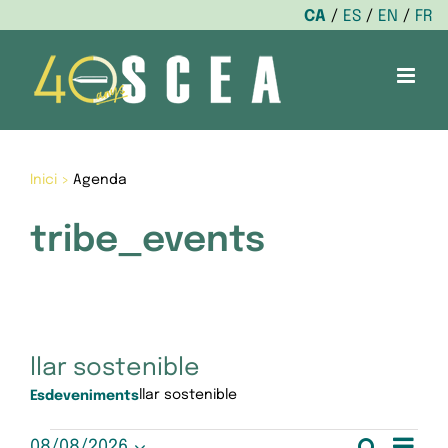
CA
ES
EN
FR
Skip
to
content
Inici
>
Agenda
tribe_events
llar sostenible
llar sostenible
Esdeveniments
Nav
Cerca
08/08/2026