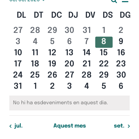
Esdeveniments
Nave
Mes
Selecciona
de
una
Calendari
DL
DILLUNS
DT
DIMARTS
DC
DIMECRES
DJ
DIJOUS
DV
DIVENDRES
DS
DISSA
DG
D
visua
data.
vis
de
Esd
0
0
0
0
0
0
0
27
28
29
30
31
1
2
i
esdeveniments
esdeveniments
esdeveniments
esdeveniments
esdevenimen
esdeven
esde
0
0
0
0
0
0
0
Esdeveniments
3
4
5
6
7
8
9
cerc
esdeveniments
esdeveniments
esdeveniments
esdeveniments
esdevenimen
esdeven
esde
0
0
0
0
0
0
0
10
11
12
13
14
15
16
d'Es
esdeveniments
esdeveniments
esdeveniments
esdeveniments
esdevenimen
esdeveni
esde
0
0
0
0
0
0
0
17
18
19
20
21
22
23
esdeveniments
esdeveniments
esdeveniments
esdeveniments
esdevenimen
esdeveni
esde
0
0
0
0
0
0
0
24
25
26
27
28
29
30
esdeveniments
esdeveniments
esdeveniments
esdeveniments
esdevenimen
esdeveni
esde
0
0
0
0
0
0
0
31
1
2
3
4
5
6
esdeveniments
esdeveniments
esdeveniments
esdeveniments
esdevenimen
esdeven
esde
No hi ha esdeveniments en aquest dia.
Avís
jul.
Aquest mes
set.