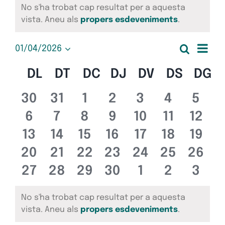
Esdeveniments
No s'ha trobat cap resultat per a aquesta
Avís
vista. Aneu als
propers esdeveniments
.
Nav
Cerca
01/04/2026
Nave
Mes
Selecciona
de
una
Calendari
DL
DILLUNS
DT
DIMARTS
DC
DIMECRES
DJ
DIJOUS
DV
DIVENDRES
DS
DISSA
DG
D
visua
data.
vis
de
Esd
0
0
0
0
0
0
0
30
31
1
2
3
4
5
i
esdeveniments
esdeveniments
esdeveniments
esdeveniments
esdevenimen
esdeven
esde
0
0
0
0
0
0
0
Esdeveniments
6
7
8
9
10
11
12
cerc
esdeveniments
esdeveniments
esdeveniments
esdeveniments
esdevenimen
esdeveni
esde
0
0
0
0
0
0
0
13
14
15
16
17
18
19
d'Es
esdeveniments
esdeveniments
esdeveniments
esdeveniments
esdevenimen
esdeveni
esde
0
0
0
0
0
0
0
20
21
22
23
24
25
26
esdeveniments
esdeveniments
esdeveniments
esdeveniments
esdevenimen
esdeveni
esde
0
0
0
0
0
0
0
27
28
29
30
1
2
3
esdeveniments
esdeveniments
esdeveniments
esdeveniments
esdevenimen
esdeven
esde
No s'ha trobat cap resultat per a aquesta
Avís
vista. Aneu als
propers esdeveniments
.