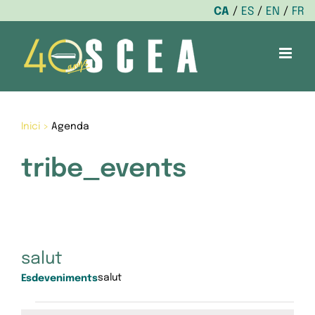
CA
ES
EN
FR
Skip
to
content
Inici
>
Agenda
tribe_events
salut
salut
Esdeveniments