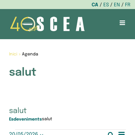
CA
ES
EN
FR
Skip
to
content
Inici
>
Agenda
salut
salut
salut
Esdeveniments
Nav
Cerca
20/05/2026