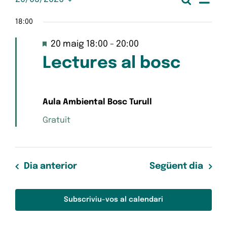
Esdeveniments
Nave
Dia
Selecciona
de
del
una
18:00
visua
data.
vis
20
Destacats
20 maig 18:00
-
20:00
Esd
i
Lectures al bosc
de
cerc
maig
d'Es
Aula Ambiental Bosc Turull
de
Gratuït
2026
Dia anterior
Següent dia
Subscriviu-vos al calendari