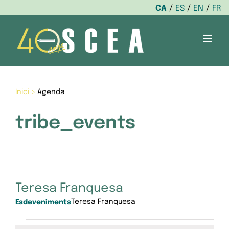
CA
ES
EN
FR
Skip
to
content
Inici
>
Agenda
tribe_events
Teresa Franquesa
Teresa Franquesa
Esdeveniments