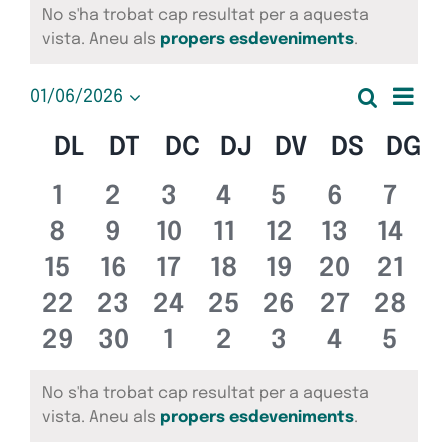
Esdeveniments
No s'ha trobat cap resultat per a aquesta
Avís
vista. Aneu als
propers esdeveniments
.
Nav
Cerca
01/06/2026
Nave
Mes
Selecciona
de
una
Calendari
DL
DILLUNS
DT
DIMARTS
DC
DIMECRES
DJ
DIJOUS
DV
DIVENDRES
DS
DISSA
DG
D
visua
data.
vis
de
Esd
0
0
0
0
0
0
0
1
2
3
4
5
6
7
i
esdeveniments
esdeveniments
esdeveniments
esdeveniments
esdevenimen
esdeven
esde
0
0
0
0
0
0
0
Esdeveniments
8
9
10
11
12
13
14
cerc
esdeveniments
esdeveniments
esdeveniments
esdeveniments
esdevenimen
esdeveni
esde
0
0
0
0
0
0
0
15
16
17
18
19
20
21
d'Es
esdeveniments
esdeveniments
esdeveniments
esdeveniments
esdevenimen
esdeveni
esde
0
0
0
0
0
0
0
22
23
24
25
26
27
28
esdeveniments
esdeveniments
esdeveniments
esdeveniments
esdevenimen
esdeveni
esde
0
0
0
0
0
0
0
29
30
1
2
3
4
5
esdeveniments
esdeveniments
esdeveniments
esdeveniments
esdevenimen
esdeven
esde
No s'ha trobat cap resultat per a aquesta
Avís
vista. Aneu als
propers esdeveniments
.