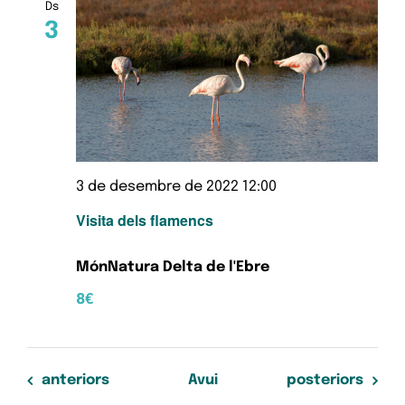
Ds
3
3 de desembre de 2022 12:00
Visita dels flamencs
MónNatura Delta de l'Ebre
8€
Esdeveniments
Esdeveniments
anteriors
Avui
posteriors