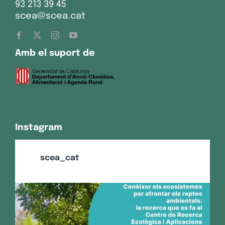
93 213 39 45
scea@scea.cat
Amb el suport de
Instagram
scea_cat