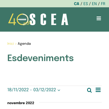
CA
ES
EN
FR
Skip
to
content
Inici
>
Agenda
Esdeveniments
Esdeveniments
Nav
Cerca
18/11/2022
 - 
03/12/2022
Nave
Llista
Selecciona
de
una
visua
novembre 2022
data.
vis