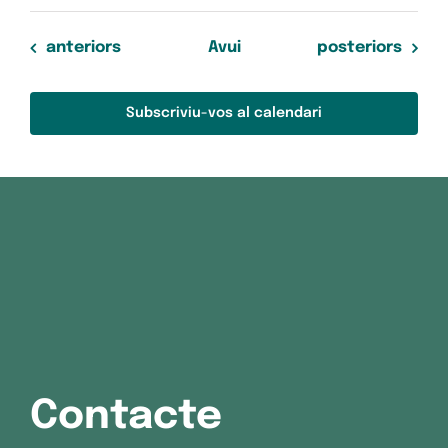
Esdeveniments
Esdeveniments
anteriors
Avui
posteriors
Subscriviu-vos al calendari
Contacte