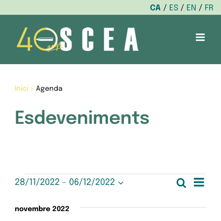
CA
ES
EN
FR
Skip
to
content
Inici
>
Agenda
Esdeveniments
Esdeveniments
Nav
Cerca
28/11/2022
 - 
06/12/2022
Nave
Llista
Selecciona
de
una
visua
novembre 2022
data.
vis