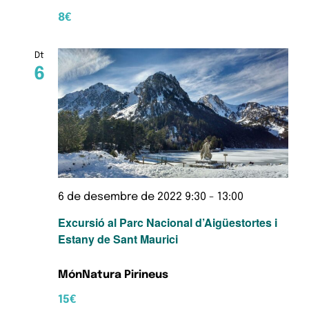
8€
Dt
6
6 de desembre de 2022 9:30
-
13:00
Excursió al Parc Nacional d’Aigüestortes i
Estany de Sant Maurici
MónNatura Pirineus
15€