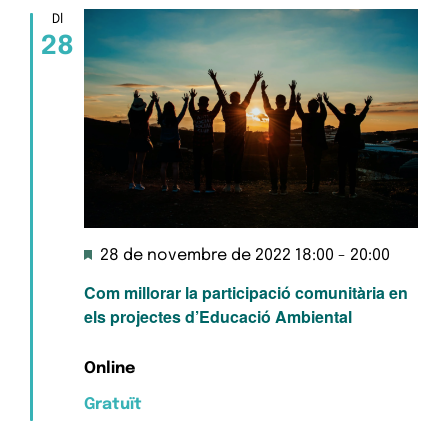
Esd
i
Dl
28
cerc
d'Es
Destacats
28 de novembre de 2022 18:00
-
20:00
Com millorar la participació comunitària en
els projectes d’Educació Ambiental
Online
Gratuït