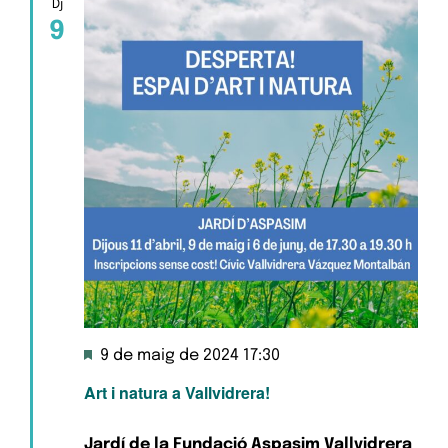
Dj
9
Destacats
9 de maig de 2024 17:30
Art i natura a Vallvidrera!
Jardí de la Fundació Aspasim Vallvidrera