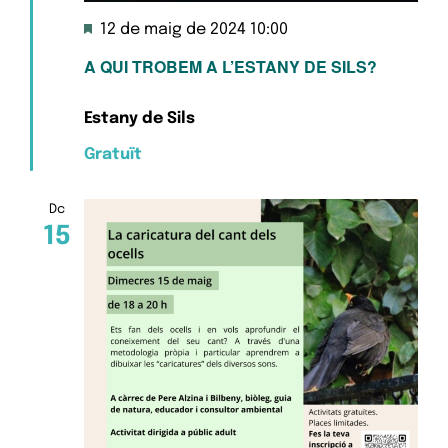
Destacats
12 de maig de 2024 10:00
A QUI TROBEM A L’ESTANY DE SILS?
Estany de Sils
Gratuït
Dc
15