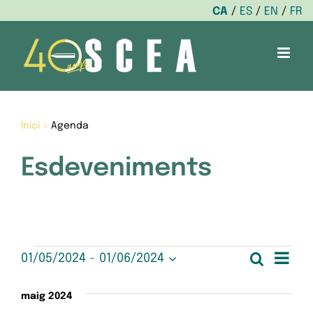
CA
ES
EN
FR
Skip
to
content
Inici
>
Agenda
Esdeveniments
Esdeveniments
Nav
Cerca
01/05/2024
 - 
01/06/2024
Nave
Llista
Selecciona
de
una
visua
maig 2024
data.
vis