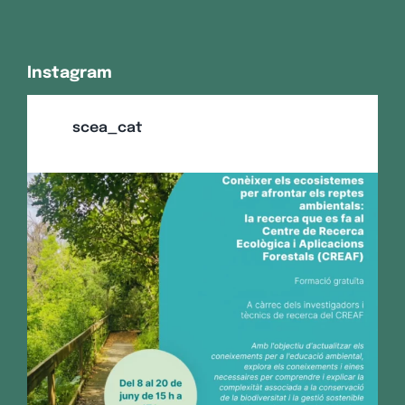
Instagram
scea_cat