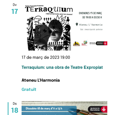
Esd
i
Dv
17
cerc
d'Es
17 de març de 2023 19:00
Terraquium: una obra de Teatre Expropiat
Ateneu L'Harmonia
Gratuït
Ds
18