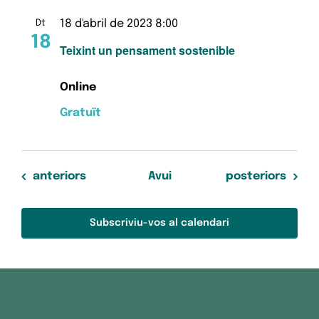
18 d'abril de 2023 8:00
Dt
18
Teixint un pensament sostenible
Online
Gratuït
Esdeveniments
Esdeveniments
anteriors
Avui
posteriors
Subscriviu-vos al calendari