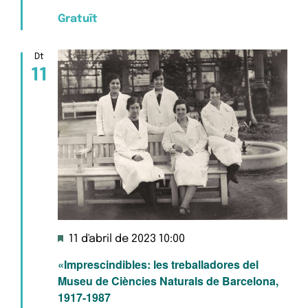
Gratuït
Dt
11
Destacats
11 d'abril de 2023 10:00
«Imprescindibles: les treballadores del
Museu de Ciències Naturals de Barcelona,
1917-1987