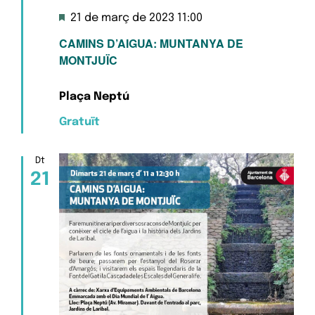
Destacats
21 de març de 2023 11:00
CAMINS D’AIGUA: MUNTANYA DE
MONTJUÏC
Plaça Neptú
Gratuït
Dt
21