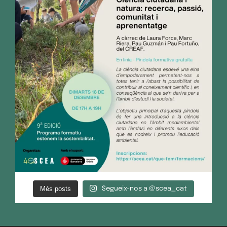
Més posts
Segueix-nos a @scea_cat