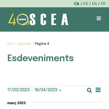
CA
ES
EN
FR
Skip
to
content
Inici
>
Agenda
>
Pàgina 4
Esdeveniments
Esdeveniments
Nav
Cerca
17/03/2023
 - 
18/04/2023
Nave
Llista
Selecciona
de
una
visua
març 2023
data.
vis