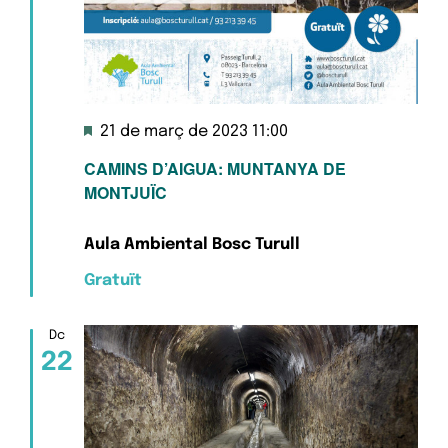
Destacats
21 de març de 2023 11:00
CAMINS D’AIGUA: MUNTANYA DE
MONTJUÏC
Aula Ambiental Bosc Turull
Gratuït
Dc
22