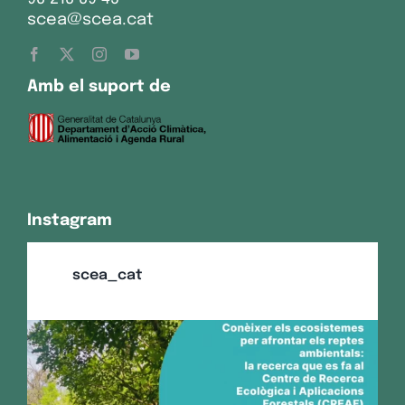
scea@scea.cat
Amb el suport de
Instagram
scea_cat