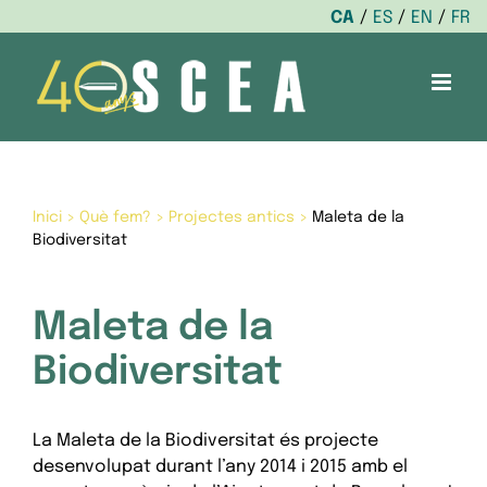
CA
ES
EN
FR
Skip
to
content
Inici
>
Què fem?
>
Projectes antics
>
Maleta de la
Biodiversitat
Maleta de la
Biodiversitat
La Maleta de la Biodiversitat és projecte
desenvolupat durant l’any 2014 i 2015 amb el