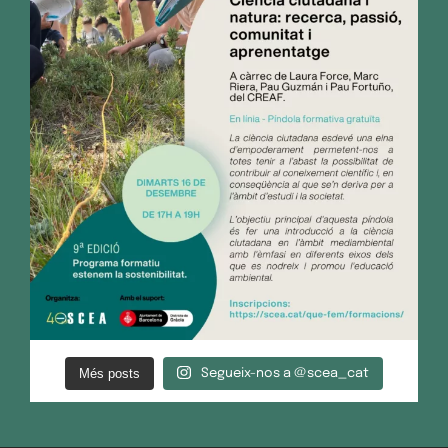
Més posts
Segueix-nos a @scea_cat