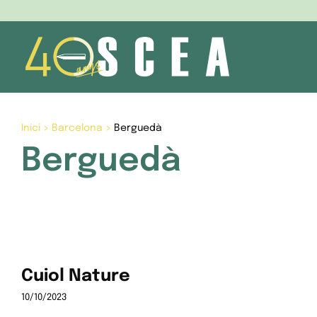
Skip
to
content
Inici
>
Barcelona
>
Berguedà
Berguedà
Cuiol Nature
10/10/2023