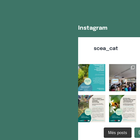
Instagram
scea_cat
Més posts