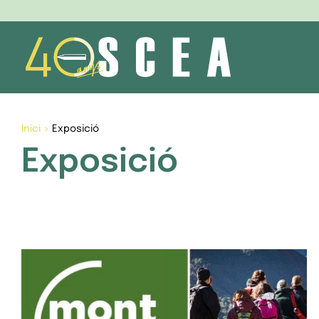
Skip
to
content
Inici
>
Exposició
Exposició