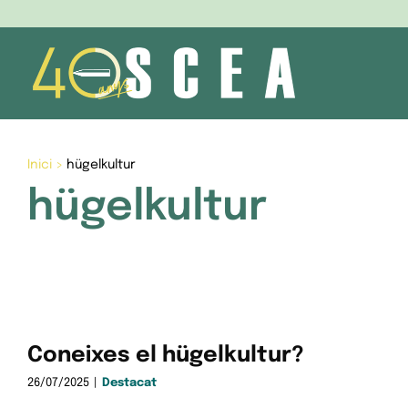
Skip
to
content
Inici
>
hügelkultur
hügelkultur
Coneixes el hügelkultur?
26/07/2025
|
Destacat