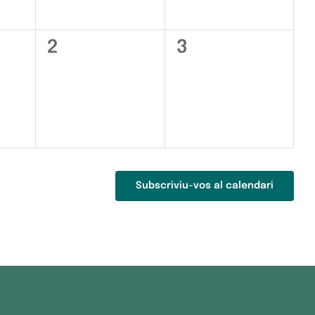
0
0
2
3
iments,
esdeveniments,
esdeveniments
Subscriviu-vos al calendari