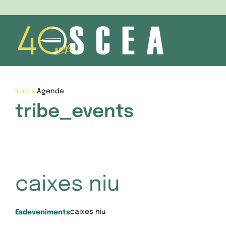
Skip
to
content
Inici
>
Agenda
tribe_events
caixes niu
caixes niu
Esdeveniments