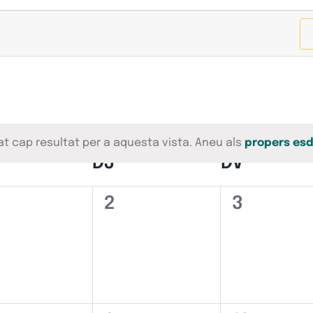
at cap resultat per a aquesta vista. Aneu als
propers es
Avís
IMECRES
DJ
DIJOUS
DV
DIVEND
0
0
2
3
deveniments,
esdeveniments,
esdeven