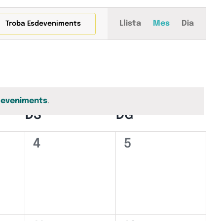
Navegació
Llista
Mes
Dia
Troba Esdeveniments
de
visualitza
Esdeveni
deveniments
.
RES
DS
DISSABTE
DG
DIUMENGE
0
0
4
5
iments,
esdeveniments,
esdeveniments