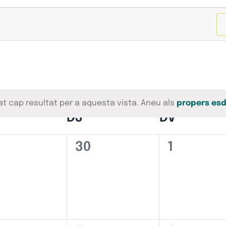
at cap resultat per a aquesta vista. Aneu als
propers es
Avís
IMECRES
DJ
DIJOUS
DV
DIVEND
0
0
30
1
deveniments,
esdeveniments,
esdeven