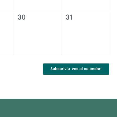
0
0
30
31
iments,
esdeveniments,
esdeveniments
Subscriviu-vos al calendari