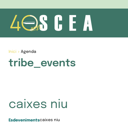
Skip
to
content
Inici
>
Agenda
tribe_events
caixes niu
caixes niu
Esdeveniments