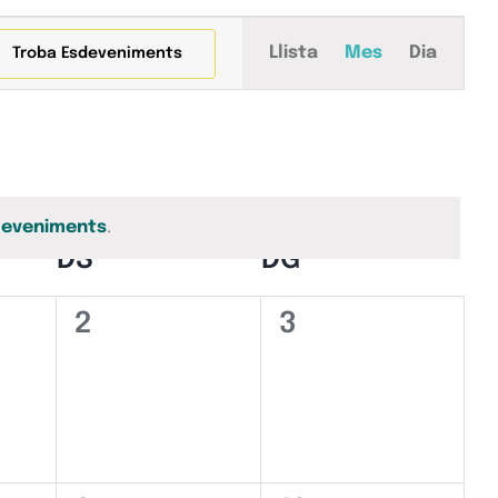
Navegació
Llista
Mes
Dia
Troba Esdeveniments
de
visualitza
Esdeveni
deveniments
.
RES
DS
DISSABTE
DG
DIUMENGE
0
0
2
3
iments,
esdeveniments,
esdeveniments