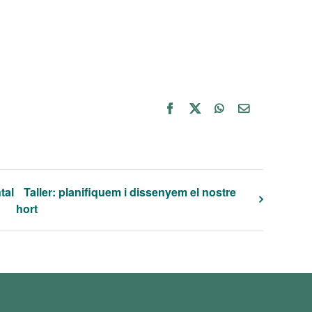
Facebook
X
WhatsApp
Email:
tal
Taller: planifiquem i dissenyem el nostre
hort