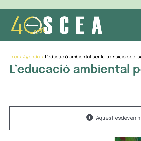
Skip
to
content
Inici
>
Agenda
>
L’educació ambiental per la transició eco-s
L’educació ambiental pe
Aquest esdevenime