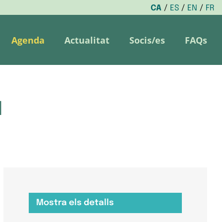
CA
ES
EN
FR
Agenda
Actualitat
Socis/es
FAQs
l
Mostra els detalls