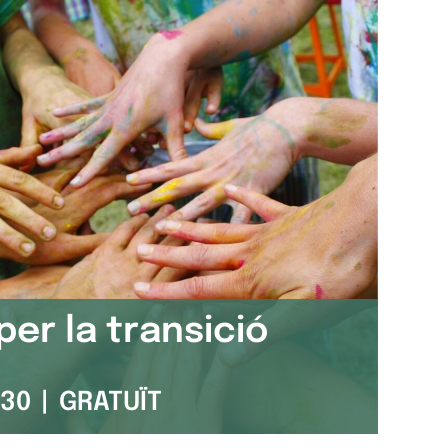
er la transició
:30
|
GRATUÏT