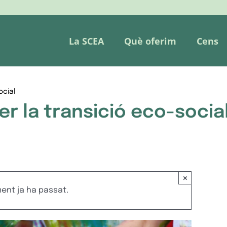
La SCEA
Què oferim
Cens
ocial
r la transició eco-socia
×
nt ja ha passat.