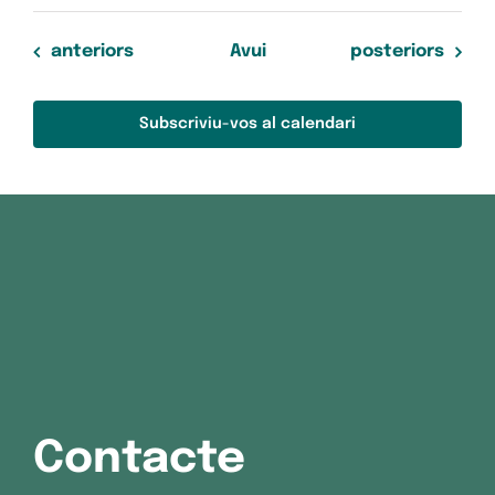
Esdeveniments
Esdeveniments
anteriors
Avui
posteriors
Subscriviu-vos al calendari
Contacte