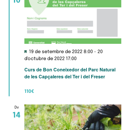
10
Destacats
19 de setembre de 2022 8:00
-
20
d'octubre de 2022 17:00
Curs de Bon Coneixedor del Parc Natural
de les Capçaleres del Ter i del Freser
110€
Dv
14