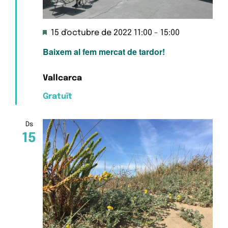
Destacats
15 d'octubre de 2022 11:00
-
15:00
Baixem al fem mercat de tardor!
Vallcarca
Gratuït
Ds
15