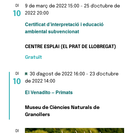
Esd
i
9 de març de 2022 15:00
-
25 d'octubre de
Dl
10
2022 20:00
cerc
Certificat d’interpretació i educació
ambiental subvencionat
d'Es
CENTRE ESPLAI (EL PRAT DE LLOBREGAT)
Gratuït
Destacats
30 d'agost de 2022 16:00
-
23 d'octubre
Dl
10
de 2022 14:00
El Venadito – Primats
Museu de Ciències Naturals de
Granollers
Dl