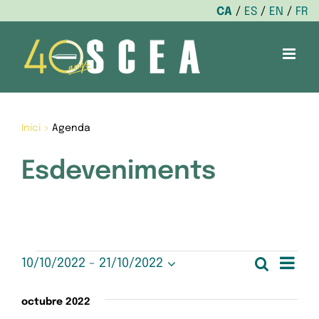
CA
ES
EN
FR
Skip
to
content
Inici
>
Agenda
Esdeveniments
Esdeveniments
Nav
Cerca
10/10/2022
 - 
21/10/2022
Nave
Llista
Selecciona
de
una
visua
octubre 2022
data.
vis