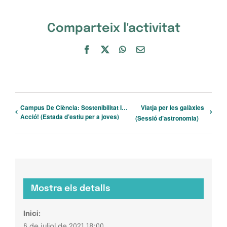
Comparteix l'activitat
Facebook
X
WhatsApp
Email:
Campus De Ciència: Sostenibilitat I…
Viatja per les galàxies
Acció! (Estada d’estiu per a joves)
(Sessió d’astronomia)
Mostra els detalls
Inici:
6 de juliol de 2021 18:00