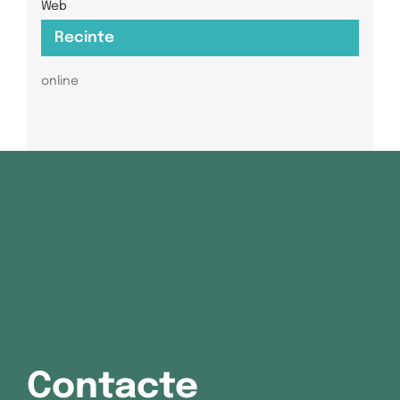
Web
Recinte
online
Contacte